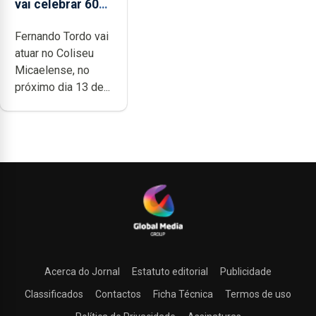
vai celebrar 60
anos de carreira
Fernando Tordo vai
no Coliseu
atuar no Coliseu
Micaelense
Micaelense, no
próximo dia 13 de...
Acerca do Jornal
Estatuto editorial
Publicidade
Classificados
Contactos
Ficha Técnica
Termos de uso