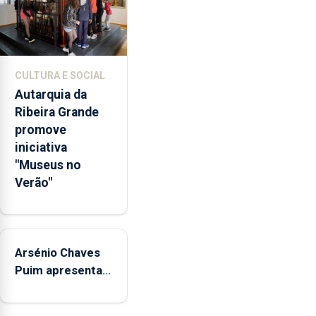
através
da
promoção
de
CULTURA E SOCIAL
competências
Autarquia da
pessoais,
Ribeira Grande
emocionais
promove
e
iniciativa
sociais
"Museus no
junto
Verão"
das
crianças
Arsénio Chaves
Puim apresenta
obras na
Biblioteca de Vila