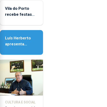
do Porto
Vila do Porto
recebe festas
em honra de
Nossa Senhora
da Assunção
Luís Herberto
apresenta
‘Lugares da
Paisagem’
CULTURA E SOCIAL