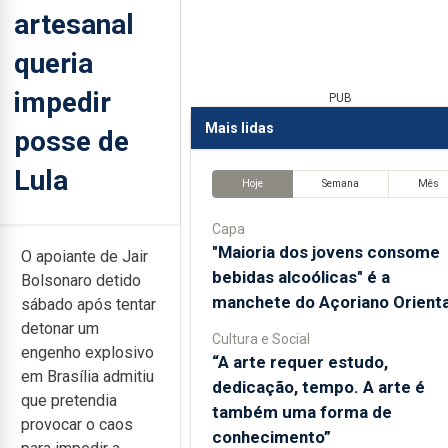
artesanal
queria
impedir
PUB
Mais lidas
posse de
Lula
Hoje
Semana
Mês
Capa
"Maioria dos jovens consome
O apoiante de Jair
bebidas alcoólicas" é a
Bolsonaro detido
manchete do Açoriano Orienta
sábado após tentar
detonar um
Cultura e Social
engenho explosivo
“A arte requer estudo,
em Brasília admitiu
dedicação, tempo. A arte é
que pretendia
também uma forma de
provocar o caos
conhecimento”