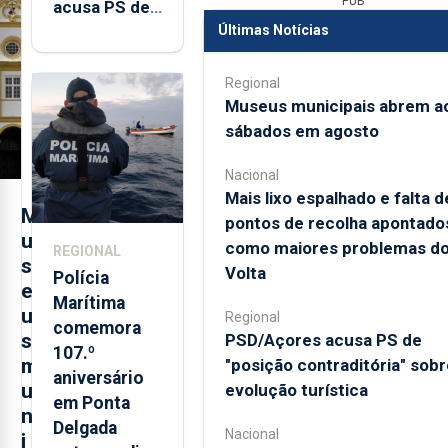
PUB
acusa PS de
"posição
Últimas Notícias
contraditória"
sobre
Regional
Museus municipais abrem a
evolução
sábados em agosto
turística
Nacional
Mais lixo espalhado e falta d
M
pontos de recolha apontado
u
como maiores problemas d
REGIONAL
s
Volta
Polícia
e
Marítima
u
Regional
comemora
s
PSD/Açores acusa PS de
107.º
m
"posição contraditória" sobr
aniversário
u
evolução turística
em Ponta
n
Delgada
Nacional
i