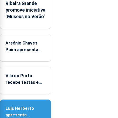
Ribeira Grande
Rede
promove iniciativa
Municipal
"Museus no Verão"
de
Museus
aos
sábados
Arsénio Chaves
durante
o
Puim apresenta
mês
obras na Biblioteca
de
de Vila do Porto
agosto,
entre
Vila do Porto
as
recebe festas em
14h00
honra de Nossa
e
Senhora da
as
Assunção
18h00.
Luís Herberto
apresenta