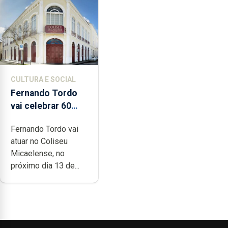
CULTURA E SOCIAL
Fernando Tordo
vai celebrar 60
anos de carreira
Fernando Tordo vai
no Coliseu
atuar no Coliseu
Micaelense
Micaelense, no
próximo dia 13 de...