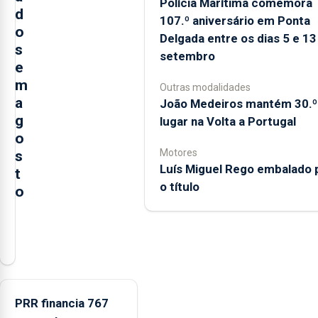
Polícia Marítima comemora
d
107.º aniversário em Ponta
o
Delgada entre os dias 5 e 13
s
setembro
e
m
Outras modalidades
a
João Medeiros mantém 30.º
g
lugar na Volta a Portugal
o
Motores
s
Luís Miguel Rego embalado 
t
o título
o
A
Câmara
Municipal
da
Ribeira
PRR financia 767
Grande