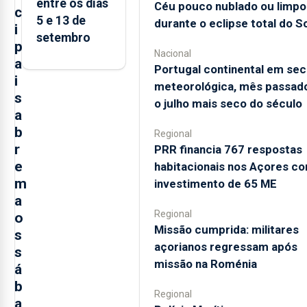
entre os dias
Céu pouco nublado ou limpo
c
5 e 13 de
durante o eclipse total do So
i
setembro
p
Nacional
a
Portugal continental em sec
i
meteorológica, mês passado
s
o julho mais seco do século
a
b
Regional
r
PRR financia 767 respostas
e
habitacionais nos Açores c
m
investimento de 65 ME
a
Regional
o
Missão cumprida: militares
s
açorianos regressam após
s
missão na Roménia
á
b
Regional
a