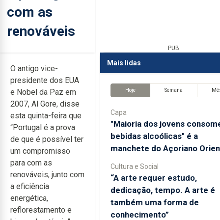
com as
renováveis
PUB
Mais lidas
O antigo vice-
presidente dos EUA
Hoje
Semana
Mê
e Nobel da Paz em
2007, Al Gore, disse
Capa
esta quinta-feira que
"Maioria dos jovens consom
“Portugal é a prova
bebidas alcoólicas" é a
de que é possível ter
manchete do Açoriano Orien
um compromisso
para com as
Cultura e Social
renováveis, junto com
“A arte requer estudo,
a eficiência
dedicação, tempo. A arte é
energética,
também uma forma de
reflorestamento e
conhecimento”