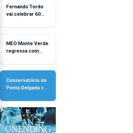
entre
Fernando Tordo
2022
vai celebrar 60
e
anos de carreira
2025
no Coliseu
Micaelense
MEO Monte Verde
regressa com
reforço da
acessibilidade
Conservatório de
Ponta Delgada vai
contar com novos
instrumentos