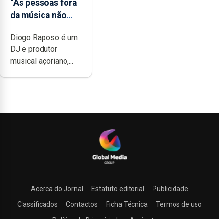
“As pessoas fora
da música não
têm a noção do
Diogo Raposo é um
quão difícil é
DJ e produtor
produzir uma
musical açoriano,...
música”
Acerca do Jornal
Estatuto editorial
Publicidade
Classificados
Contactos
Ficha Técnica
Termos de uso