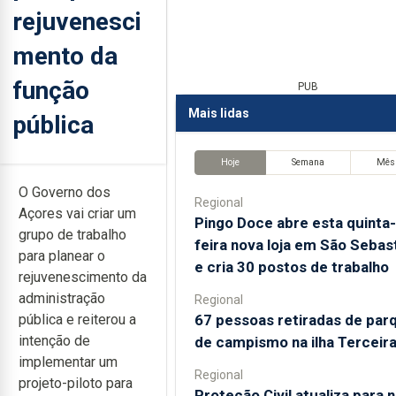
rejuvenesci
mento da
função
PUB
Mais lidas
pública
Hoje
Semana
Mês
O Governo dos
Regional
Açores vai criar um
Pingo Doce abre esta quinta-
grupo de trabalho
feira nova loja em São Sebas
para planear o
e cria 30 postos de trabalho
rejuvenescimento da
administração
Regional
67 pessoas retiradas de par
pública e reiterou a
intenção de
de campismo na ilha Terceir
implementar um
Regional
projeto-piloto para
Proteção Civil atualiza para 