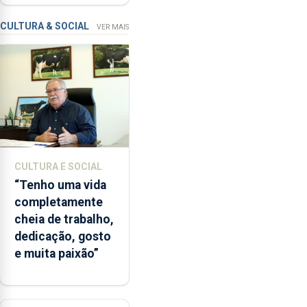
instrumentos
a
apanha
CULTURA & SOCIAL
VER MAIS
ilegal
de
lapas
entre
2022
e
2026.
A
CULTURA E SOCIAL
ilha
“Tenho uma vida
das
completamente
Flores
cheia de trabalho,
apresenta
dedicação, gosto
um
e muita paixão”
“decréscimo
significativo”
da
CPUE