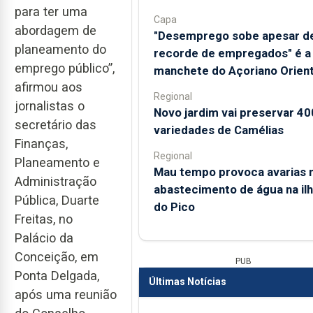
para ter uma
Capa
abordagem de
"Desemprego sobe apesar d
planeamento do
recorde de empregados" é a
emprego público”,
manchete do Açoriano Orient
afirmou aos
Regional
jornalistas o
Novo jardim vai preservar 40
secretário das
variedades de Camélias
Finanças,
Regional
Planeamento e
Mau tempo provoca avarias 
Administração
abastecimento de água na il
Pública, Duarte
do Pico
Freitas, no
Palácio da
Conceição, em
PUB
Ponta Delgada,
Últimas Notícias
após uma reunião