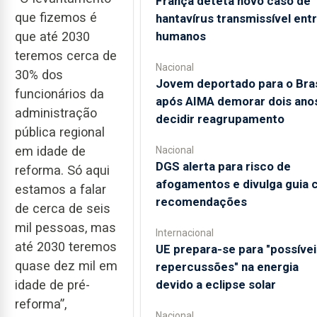
França deteta novo caso de
que fizemos é
hantavírus transmissível ent
humanos
que até 2030
teremos cerca de
Nacional
30% dos
Jovem deportado para o Bras
funcionários da
após AIMA demorar dois ano
administração
decidir reagrupamento
pública regional
em idade de
Nacional
DGS alerta para risco de
reforma. Só aqui
afogamentos e divulga guia
estamos a falar
recomendações
de cerca de seis
mil pessoas, mas
Internacional
até 2030 teremos
UE prepara-se para "possívei
quase dez mil em
repercussões" na energia
devido a eclipse solar
idade de pré-
reforma”,
Nacional