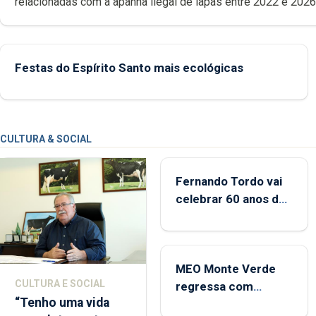
relacionadas com a apanha ilegal de lapas entre 2022 e 2026. A ilha
das Flores apresenta um “decréscimo significativo” da CPUE entr
2022 e 2025
Festas do Espírito Santo mais ecológicas
CULTURA & SOCIAL
Fernando Tordo vai
celebrar 60 anos de
carreira no Coliseu
Micaelense
MEO Monte Verde
CULTURA E SOCIAL
regressa com
“Tenho uma vida
reforço da