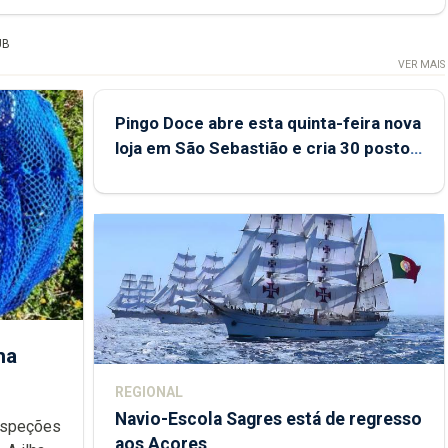
UB
VER MAIS
Pingo Doce abre esta quinta-feira nova
loja em São Sebastião e cria 30 postos
de trabalho
ha
REGIONAL
Navio-Escola Sagres está de regresso
aos Açores