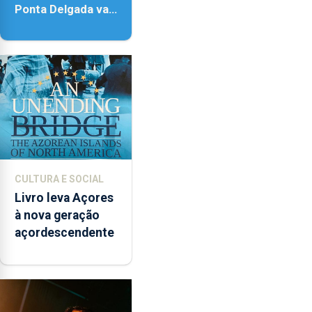
Ponta Delgada vai
contar com novos
instrumentos
CULTURA E SOCIAL
Livro leva Açores
à nova geração
açordescendente