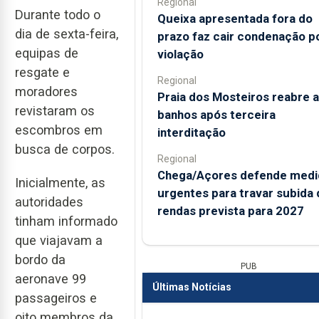
Regional
Durante todo o
Queixa apresentada fora do
dia de sexta-feira,
prazo faz cair condenação p
equipas de
violação
resgate e
Regional
moradores
Praia dos Mosteiros reabre a
revistaram os
banhos após terceira
escombros em
interditação
busca de corpos.
Regional
Chega/Açores defende medi
Inicialmente, as
urgentes para travar subida 
autoridades
rendas prevista para 2027
tinham informado
que viajavam a
bordo da
PUB
aeronave 99
Últimas Notícias
passageiros e
oito membros da