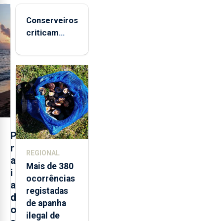
Conserveiros
criticam
marcas
brancas com
selo Marca
Açores
P
r
REGIONAL
a
Mais de 380
i
ocorrências
a
registadas
d
de apanha
o
ilegal de