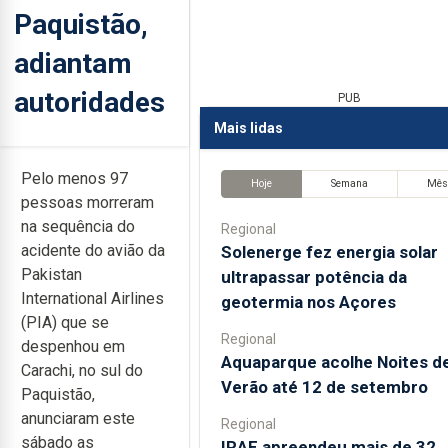
Paquistão,
adiantam
autoridades
PUB
Mais lidas
Pelo menos 97
Hoje
Semana
Mê
pessoas morreram
na sequência do
Regional
acidente do avião da
Solenerge fez energia solar
Pakistan
ultrapassar potência da
International Airlines
geotermia nos Açores
(PIA) que se
Regional
despenhou em
Aquaparque acolhe Noites d
Carachi, no sul do
Verão até 12 de setembro
Paquistão,
anunciaram este
Regional
sábado as
IRAE apreendeu mais de 32