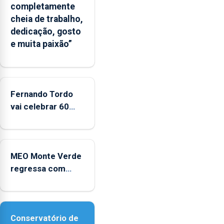
completamente
cheia de trabalho,
dedicação, gosto
e muita paixão”
Fernando Tordo
vai celebrar 60
anos de carreira
no Coliseu
Micaelense
MEO Monte Verde
regressa com
reforço da
acessibilidade
Conservatório de