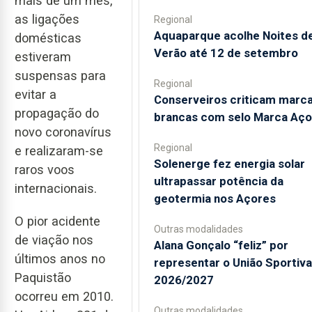
mais de um mês,
as ligações
Regional
Aquaparque acolhe Noites d
domésticas
Verão até 12 de setembro
estiveram
suspensas para
Regional
evitar a
Conserveiros criticam marc
propagação do
brancas com selo Marca Aço
novo coronavírus
Regional
e realizaram-se
Solenerge fez energia solar
raros voos
ultrapassar potência da
internacionais.
geotermia nos Açores
O pior acidente
Outras modalidades
de viação nos
Alana Gonçalo “feliz” por
últimos anos no
representar o União Sportiv
Paquistão
2026/2027
ocorreu em 2010.
Outras modalidades