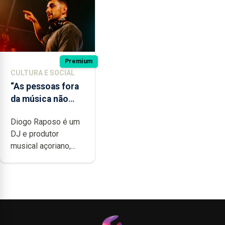
Premium
CULTURA E SOCIAL
“As pessoas fora
da música não
têm a noção do
Diogo Raposo é um
quão difícil é
DJ e produtor
produzir uma
musical açoriano,...
música”