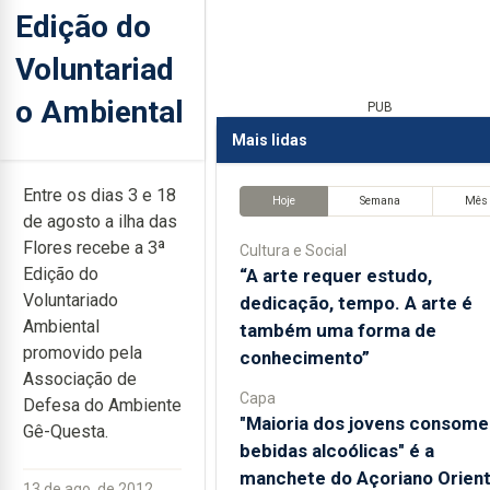
Edição do
Voluntariad
o Ambiental
PUB
Mais lidas
Entre os dias 3 e 18
Hoje
Semana
Mês
de agosto a ilha das
Flores recebe a 3ª
Cultura e Social
Edição do
“A arte requer estudo,
Voluntariado
dedicação, tempo. A arte é
Ambiental
também uma forma de
promovido pela
conhecimento”
Associação de
Capa
Defesa do Ambiente
"Maioria dos jovens consome
Gê-Questa.
bebidas alcoólicas" é a
manchete do Açoriano Orient
13 de ago. de 2012,