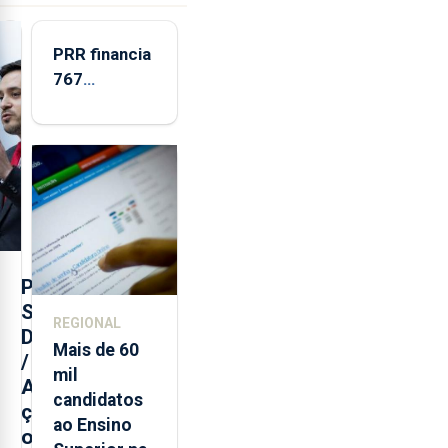
PRR financia
767
respostas
habitacionais
nos Açores
com
investimento
de 65 ME
P
S
REGIONAL
D
Mais de 60
/
mil
A
candidatos
ç
ao Ensino
o