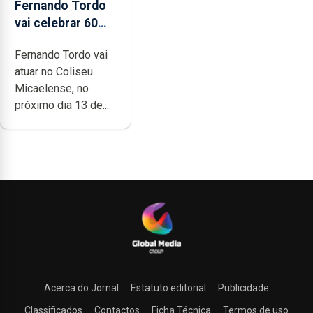
Fernando Tordo
vai celebrar 60
anos de carreira
Fernando Tordo vai
no Coliseu
atuar no Coliseu
Micaelense
Micaelense, no
próximo dia 13 de...
Acerca do Jornal
Estatuto editorial
Publicidade
Classificados
Contactos
Ficha Técnica
Termos de uso