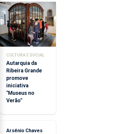
na
13 de setembro
Região,
defendendo
que
o
setor
deve
apostar
CULTURA E SOCIAL
na
Autarquia da
criação
Ribeira Grande
de
promove
valor
iniciativa
e
"Museus no
"não
Verão"
ficar
refém
de
um
único
Arsénio Chaves