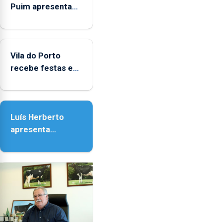
indicador
Puim apresenta
estatístico".
obras na
Biblioteca de Vila
do Porto
Vila do Porto
recebe festas em
honra de Nossa
Senhora da
Assunção
Luís Herberto
apresenta
‘Lugares da
Paisagem’