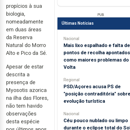
propícios à sua
biologia,
PUB
nomeadamente
Últimas Notícias
em duas áreas
da Reserva
Nacional
Natural do Morro
Mais lixo espalhado e falta de
pontos de recolha apontados
Alto e Pico da Sé.
como maiores problemas do
Apesar de estar
Volta
descrita a
Regional
presença de
PSD/Açores acusa PS de
Myosotis azorica
"posição contraditória" sobr
na ilha das Flores,
evolução turística
não tem havido
observações
Nacional
Céu pouco nublado ou limpo
desta espécie
durante o eclipse total do So
nos últimos anos.