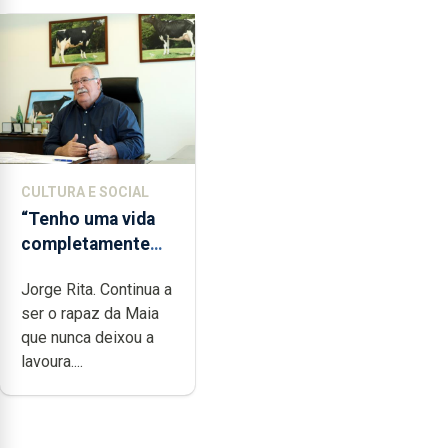
CULTURA E SOCIAL
“Tenho uma vida
completamente
cheia de trabalho,
Jorge Rita. Continua a
dedicação, gosto
ser o rapaz da Maia
e muita paixão”
que nunca deixou a
lavoura....