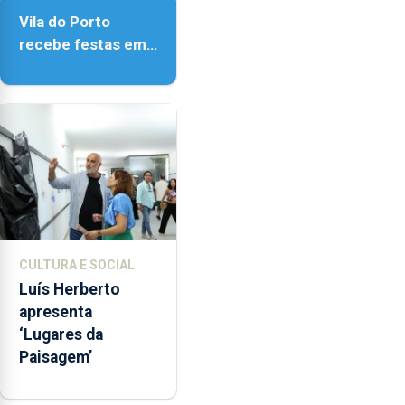
fiscalização
Vila do Porto
das
recebe festas em
atividades
honra de Nossa
marítimas.
Senhora da
Assunção
CULTURA E SOCIAL
Luís Herberto
apresenta
‘Lugares da
Paisagem’