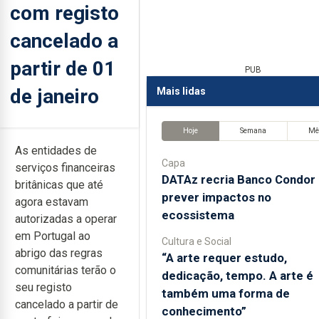
com registo
cancelado a
partir de 01
PUB
de janeiro
Mais lidas
Hoje
Semana
Mê
As entidades de
Capa
serviços financeiras
DATAz recria Banco Condor 
britânicas que até
prever impactos no
agora estavam
ecossistema
autorizadas a operar
em Portugal ao
Cultura e Social
abrigo das regras
“A arte requer estudo,
comunitárias terão o
dedicação, tempo. A arte é
seu registo
também uma forma de
cancelado a partir de
conhecimento”