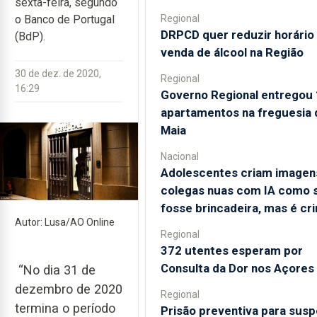
sexta-feira, segundo
Regional
o Banco de Portugal
DRPCD quer reduzir horário
(BdP).
venda de álcool na Região
30 de dez. de 2020,
Regional
16:29
Governo Regional entregou
apartamentos na freguesia 
Maia
Nacional
Adolescentes criam imagen
colegas nuas com IA como 
fosse brincadeira, mas é cr
Autor: Lusa/AO Online
Regional
372 utentes esperam por
Consulta da Dor nos Açores
“No dia 31 de
dezembro de 2020
Regional
termina o período
Prisão preventiva para susp