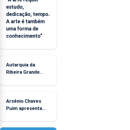
numa
estudo,
ferramenta
dedicação, tempo.
que
A arte é também
poderá
uma forma de
apoiar
conhecimento”
a
gestão
das
áreas
marinhas
Autarquia da
protegidas,
Ribeira Grande
a
promove iniciativa
previsão
"Museus no Verão"
de
alterações
Arsénio Chaves
no
Puim apresenta
ecossistema
obras na Biblioteca
e
de Vila do Porto
a