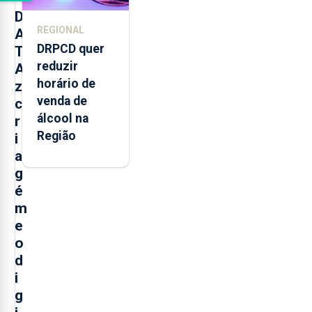
D
REGIONAL
A
DRPCD quer
T
reduzir
A
horário de
z
venda de
c
álcool na
r
Região
i
a
g
é
m
e
o
d
i
g