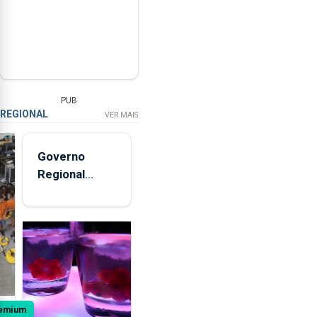
PUB
REGIONAL
VER MAIS
Governo
Regional
entregou 12
apartamentos
na freguesia
da Maia
emium