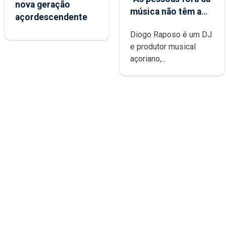
nova geração
música não têm a
açordescendente
noção do quão
Diogo Raposo é um DJ
difícil é produzir
e produtor musical
uma música”
açoriano,...