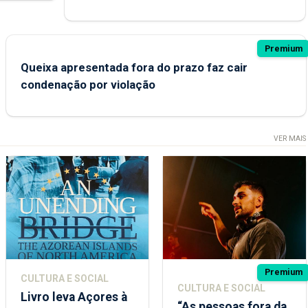
Premium
Queixa apresentada fora do prazo faz cair
condenação por violação
VER MAIS
Premium
CULTURA E SOCIAL
CULTURA E SOCIAL
Livro leva Açores à
“As pessoas fora da