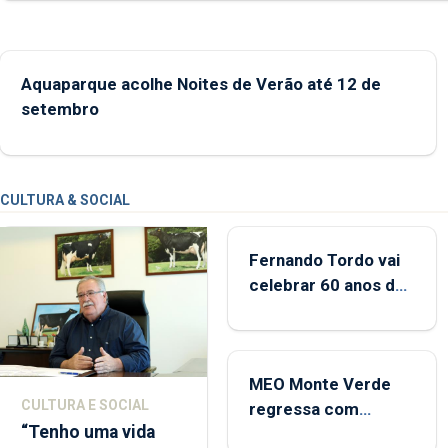
Aquaparque acolhe Noites de Verão até 12 de
setembro
CULTURA & SOCIAL
Fernando Tordo vai
celebrar 60 anos de
carreira no Coliseu
Micaelense
MEO Monte Verde
CULTURA E SOCIAL
regressa com
“Tenho uma vida
reforço da