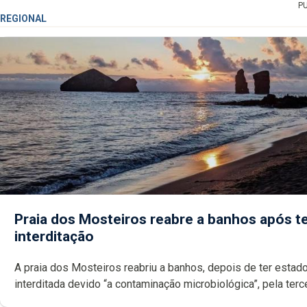
P
REGIONAL
Praia dos Mosteiros reabre a banhos após te
interditação
A praia dos Mosteiros reabriu a banhos, depois de ter estado
interditada devido “a contaminação microbiológica”, pela terceira vez
desde o início da época balnear