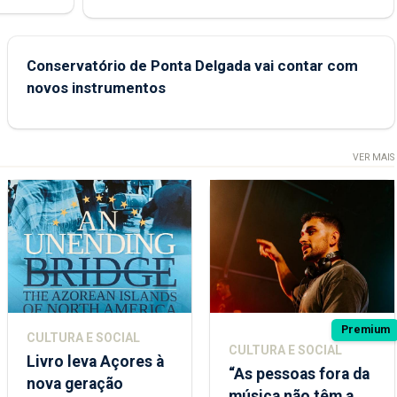
e
Conservatório de Ponta Delgada vai contar com
novos instrumentos
VER MAIS
Premium
CULTURA E SOCIAL
CULTURA E SOCIAL
Livro leva Açores à
“As pessoas fora da
nova geração
música não têm a