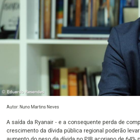
Autor: Nuno Martins Neves
A saída da Ryanair - e a consequente perda de comp
crescimento da dívida pública regional poderão leva
aumento do peso da dívida no PIB açoriano de 64% p