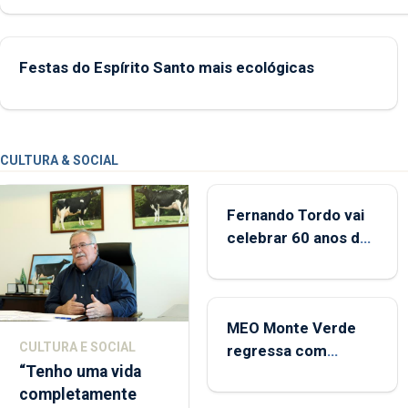
das Flores apresenta um “decréscimo significativo” da CPUE entr
2022 e 2025
Festas do Espírito Santo mais ecológicas
CULTURA & SOCIAL
Fernando Tordo vai
celebrar 60 anos de
carreira no Coliseu
Micaelense
MEO Monte Verde
CULTURA E SOCIAL
regressa com
“Tenho uma vida
reforço da
completamente
acessibilidade