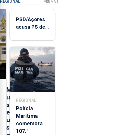
REGIONAL
VER MAIS
PSD/Açores
acusa PS de
"posição
contraditória"
sobre
evolução
turística
M
u
REGIONAL
s
Polícia
e
Marítima
u
comemora
s
107.º
m