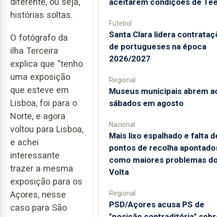
diferente, ou seja,
aceitarem condições de Te
histórias soltas.
Futebol
Santa Clara lidera contrata
O fotógrafo da
de portugueses na época
ilha Terceira
2026/2027
explica que “tenho
uma exposição
Regional
que esteve em
Museus municipais abrem a
Lisboa, foi para o
sábados em agosto
Norte, e agora
Nacional
voltou para Lisboa,
Mais lixo espalhado e falta d
e achei
pontos de recolha apontado
interessante
como maiores problemas d
trazer a mesma
Volta
exposição para os
Açores, nesse
Regional
PSD/Açores acusa PS de
caso para São
"posição contraditória" sobr