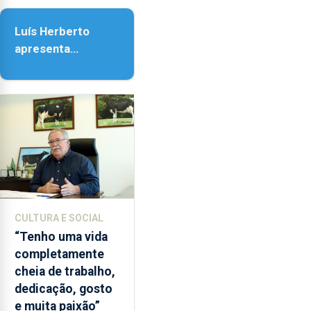
as
Assunção
18h00.
Luís Herberto
apresenta
‘Lugares da
Paisagem’
CULTURA E SOCIAL
“Tenho uma vida
completamente
cheia de trabalho,
dedicação, gosto
e muita paixão”