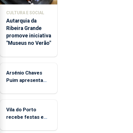
núcleos
museológicos
CULTURA E SOCIAL
integrados
Autarquia da
na
Ribeira Grande
Rede
promove iniciativa
Municipal
"Museus no Verão"
de
Museus
aos
sábados
Arsénio Chaves
durante
o
Puim apresenta
mês
obras na Biblioteca
de
de Vila do Porto
agosto,
entre
Vila do Porto
as
recebe festas em
14h00
honra de Nossa
e
Senhora da