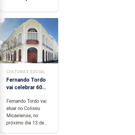
CULTURA E SOCIAL
Fernando Tordo
vai celebrar 60
anos de carreira
Fernando Tordo vai
no Coliseu
atuar no Coliseu
Micaelense
Micaelense, no
próximo dia 13 de...