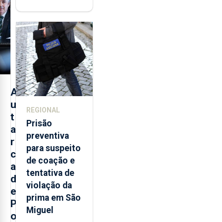
integrar rede
de
monitorização
de infrassons
dos Açores
A
u
REGIONAL
t
Prisão
a
preventiva
r
para suspeito
c
de coação e
a
tentativa de
d
violação da
e
prima em São
P
Miguel
o