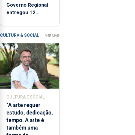
criação
Governo Regional
de
entregou 12
um
apartamentos na
modelo
freguesia da Maia
de
CULTURA & SOCIAL
VER MAIS
financiamento
para
os
bombeiros
dos
Açores
com
responsabilidades
partilhadas
CULTURA E SOCIAL
entre
“A arte requer
o
estudo, dedicação,
Governo
tempo. A arte é
Regional
também uma
e