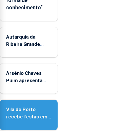
forma de
os
conhecimento”
municípios.
Autarquia da
Ribeira Grande
promove iniciativa
"Museus no Verão"
Arsénio Chaves
Puim apresenta
obras na Biblioteca
de Vila do Porto
Vila do Porto
recebe festas em
honra de Nossa