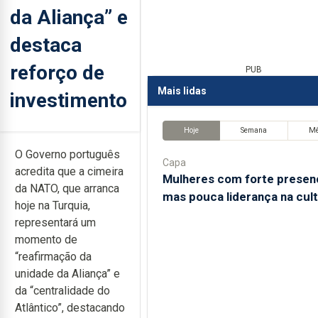
da Aliança” e
destaca
reforço de
PUB
Mais lidas
investimento
Hoje
Semana
M
O Governo português
Capa
acredita que a cimeira
Mulheres com forte presen
da NATO, que arranca
mas pouca liderança na cul
hoje na Turquia,
representará um
momento de
“reafirmação da
unidade da Aliança” e
da “centralidade do
Atlântico”, destacando