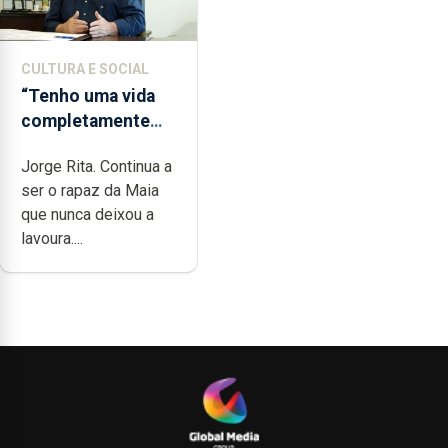
CULTURA E SOCIAL
“Tenho uma vida
completamente
cheia de trabalho,
Jorge Rita. Continua a
dedicação, gosto e
ser o rapaz da Maia
muita paixão”
que nunca deixou a
lavoura....