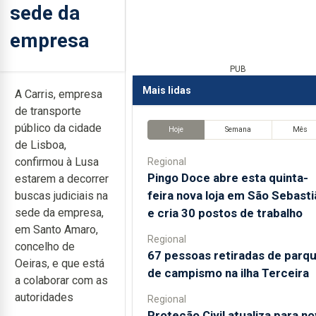
sede da
empresa
PUB
Mais lidas
A Carris, empresa
de transporte
público da cidade
Hoje
Semana
Mês
de Lisboa,
confirmou à Lusa
Regional
Pingo Doce abre esta quinta-
estarem a decorrer
feira nova loja em São Sebasti
buscas judiciais na
e cria 30 postos de trabalho
sede da empresa,
em Santo Amaro,
Regional
concelho de
67 pessoas retiradas de parq
Oeiras, e que está
de campismo na ilha Terceira
a colaborar com as
autoridades
Regional
Proteção Civil atualiza para n