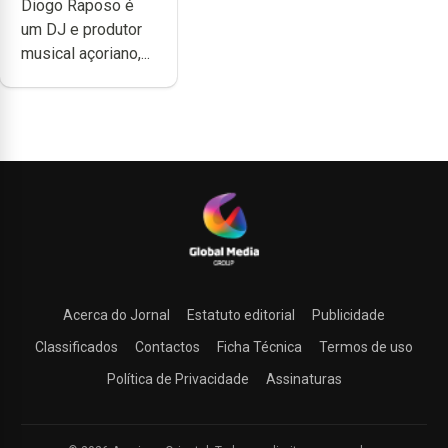
Diogo Raposo é
do quão difícil é
um DJ e produtor
produzir uma
musical açoriano,...
música”
Acerca do Jornal
Estatuto editorial
Publicidade
Classificados
Contactos
Ficha Técnica
Termos de uso
Política de Privacidade
Assinaturas