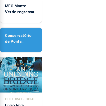
Micaelense
MEO Monte
Verde regressa
com reforço da
acessibilidade
Conservatório
de Ponta
Delgada vai
contar com
novos
instrumentos
CULTURA E SOCIAL
Livro leva