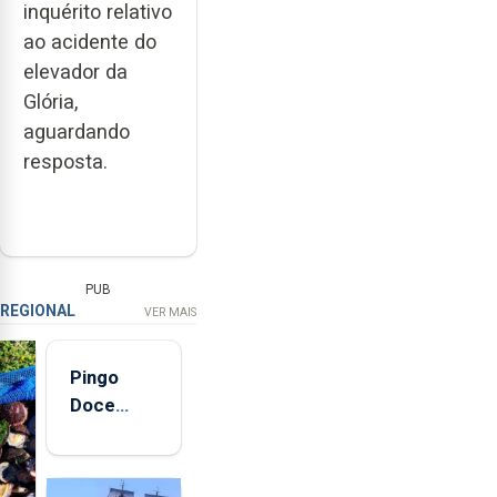
inquérito relativo
ao acidente do
elevador da
Glória,
aguardando
resposta.
PUB
REGIONAL
VER MAIS
Pingo
Doce
abre esta
quinta-
feira nova