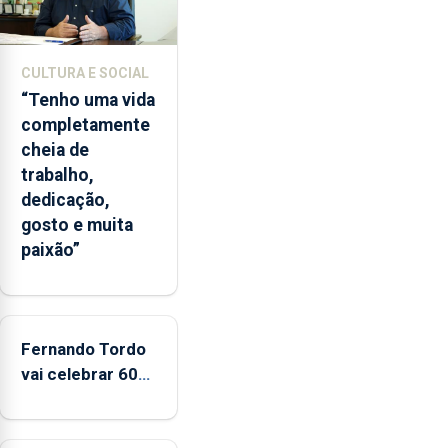
e
2026.
A
CULTURA E SOCIAL
ilha
“Tenho uma vida
das
completamente
Flores
cheia de
apresenta
trabalho,
um
dedicação,
“decréscimo
gosto e muita
significativo”
paixão”
da
CPUE
entre
2022
e
Fernando Tordo
2025
vai celebrar 60
anos de carreira
no Coliseu