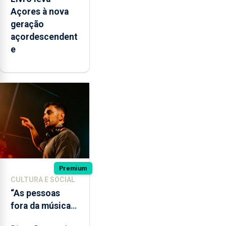
Açores à nova
geração
açordescendent
e
Premium
CULTURA E SOCIAL
“As pessoas
fora da música
não têm a noção